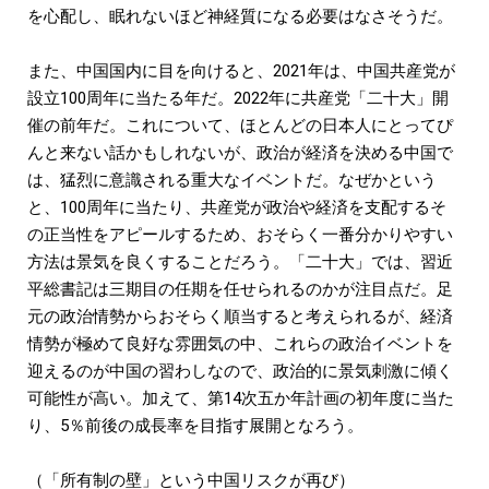
を心配し、眠れないほど神経質になる必要はなさそうだ。
また、中国国内に目を向けると、2021年は、中国共産党が
設立100周年に当たる年だ。2022年に共産党「二十大」開
催の前年だ。これについて、ほとんどの日本人にとってぴ
んと来ない話かもしれないが、政治が経済を決める中国で
は、猛烈に意識される重大なイベントだ。なぜかという
と、100周年に当たり、共産党が政治や経済を支配するそ
の正当性をアピールするため、おそらく一番分かりやすい
方法は景気を良くすることだろう。「二十大」では、習近
平総書記は三期目の任期を任せられるのかが注目点だ。足
元の政治情勢からおそらく順当すると考えられるが、経済
情勢が極めて良好な雰囲気の中、これらの政治イベントを
迎えるのが中国の習わしなので、政治的に景気刺激に傾く
可能性が高い。加えて、第14次五か年計画の初年度に当た
り、5％前後の成長率を目指す展開となろう。
（「所有制の壁」という中国リスクが再び）