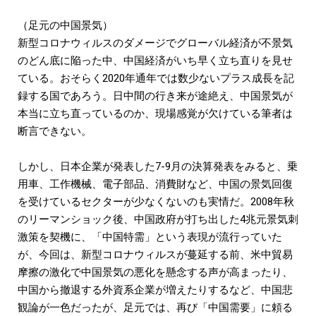
（足元の中国景気）
新型コロナウィルスのダメージでグローバル経済が不景気
のどん底に陥った中、中国経済がいち早く立ち直りを見せ
ている。おそらく2020年通年では数少ないプラス成長を記
録する国であろう。日中間の行き来が途絶え、中国景気が
本当に立ち直っているのか、現場感覚が欠けている筆者は
断言できない。
しかし、日本企業が発表した7-9月の決算発表をみると、乗
用車、工作機械、電子部品、消費財など、中国の景気回復
を受けているセクターが少なくないのも実情だ。2008年秋
のリーマンショック後、中国政府が打ち出した4兆元景気刺
激策を契機に、「中国特需」という表現が流行っていた
が、今回は、新型コロナウィルスが蔓延する前、米中貿易
摩擦の激化で中国景気の悪化を懸念する声が高まったり、
中国から撤退する外資系企業が増えたりするなど、中国悲
観論が一色だったが、足元では、再び「中国需要」に頼る