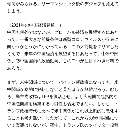
傾向がみられる。リーマンショック後のデジャブを覚えて
しまう。
（2021年の中国経済見通し）
中国も例外ではないが、グローバル経済を展望するにあた
って、一番大きな前提条件は新型コロナウィルスが収束に
向かうかどうかにかかっている。この大前提をクリアした
うえで、来年の中国経済を展望するにあたって、①米中関
係、②中国国内の政治動向、この二つが注目すべき材料で
あろう。
まず、米中関係について、バイデン新政権になっても、米
中関係が劇的に好転しないと見たほうが無難だろう。むし
ろ、民主党政権はTPPを復活させ、より広範囲で包括的な
中国包囲網を構築する可能性も否定できない。しかし、ト
ランプ政権時代に比べて米中関係がこれ以上劇的に悪化す
ることも考え難い。したがって、これからの米中関係につ
いて楽観はしないが、夜中、トランプ氏のツイッター投稿