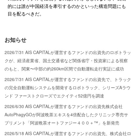
的には誰が中国経済を牽引するのかといった構造問題にも
目を配るべきだ。
お知らせ
2026/7/31 AIS CAPITALが運営するファンドの出資先のロボトラッ
クが、経済産業省、国土交通省など関係省庁・投資家による視察
のもと、関東〜中部の約260km区間で自動運転走行実証に成功
2026/7/31 AIS CAPITALが運営するファンドの出資先で、トラック
の完全自動運転システムを開発するロボトラック、シリーズAラウ
ンド ファーストクローズでエクイティ52億円を調達
2026/6/30 AIS CAPITALが運営するファンドの出資先株式会社
AutoPhagyGOが阿波晩茶エキスを4倍配合したクリニック専売サ
プリメント「阿波晩茶オートファジー４００＋™」を新発売
2026/5/18 AIS CAPITALが運営するファンドの出資先、株式会社ロ