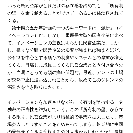
いった民間企業がどれだけの存在感を占めても、「所有制
の壁」を乗り越えることができず、あるいは跳ね返されて
くる。
第十四次五か年計画の一つのキーワードは「創新」（イ
ノベーション）だ。しかし、重厚長大型の国有企業に比べ
て、イノベーションの主役は明らかに民営企業だ。しか
し、様々な分野で民営企業の影響が強まれば強まるほど、
公有制を中心とする既存の制度やシステムとの摩擦が増え
てくる。日増しに成長してくる民営企業とどう付き合うの
か、当局にとっても頭の痛い問題だ。最近、アントの上場
が突然中止に追い込まれことから、改めてこのジレンマの
深刻さを浮き彫りにさせた。
イノベーションを加速させながら、公有制を堅持する一党
独裁の正当性を維持していく。この「所有制の壁」が存在
する限り、民営企業がより積極的で事業を拡大したり、市
場参入したりすることをためらってしまう。短期的に中国
の景気サイクルを注視するのは大事かもしれないが、長期