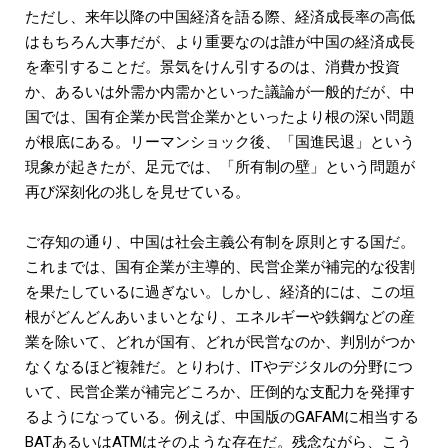
ただし、来年以降の中国経済を語る際、経済成長率の高低
はもちろん大事だが、より重要なのは誰が中国の経済成長
を牽引することだ。景気をけん引するのは、消費か投資
か、あるいは外需か内需かといった議論が一般的だが、中
国では、国有企業か民営企業かといったより根の深い問題
が根底にある。リーマンショック後、「国進民退」という
現象が起きたが、足元では、「所有制の壁」という問題が
再び深刻化の兆しを見せている。
ご存知の通り、中国は社会主義公有制を原則とする国だ。
これまでは、国有企業が主導的、民営企業が補完的な役割
を果たしているに過ぎない。しかし、経済的には、この垣
根がどんどんあいまいとなり、エネルギーや鉄鋼などの産
業を除いて、どれが国有、どれが民営なのか、判別がつか
なくなるほど複雑だ。とりわけ、ITやデジタルの分野につ
いて、民営企業が補完どころか、圧倒的な支配力を発揮す
るようになっている。例えば、中国版のGAFAMに相当する
BATあるいはATMはそのような存在だ。残念ながら、こう