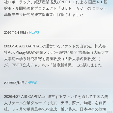
社ロボトラック、経済産業省及びＮＥＤＯによる 国産ＡＩ基
盤モデル開発強化プロジェクト「ＧＥＮＩＡＣ」の ロボット
基盤モデル研究開発支援事業に採択されました
2026年5月18日
/
NEWS
2026/5/8 AIS CAPITALが運営するファンドの出資先、株式会
社AutoPhagyGOの創業メンバー兼技術顧問 吉森保（大阪大学
大学院医学系研究科寄附講座教授（大阪大学名誉教授））
が、PIVOT公式チャンネル「健康新常識」に出演しました
2026年5月8日
/
NEWS
2026/4/27 AIS CAPITALが運営するファンドを通じて中国の無
人リテール企業グループ（北京、天津、蘇州、無錫）を買収
後、３ヶ月で単月黒字化を達成；近い将来、日本やその他海